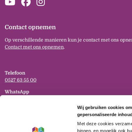
Contact opnemen
Op verschillende manieren kun je contact met ons opne
Contact met ons opnemen
.
Telefoon
0527 63 55 00
WhatsApp
06-825 944 82
Wij gebruiken cookies om
E-mail
gepersonaliseerde inhoud
info
mercatus
nl
Met deze cookies verzamele
binnen, en mogelijk ook bu