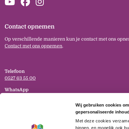
Contact opnemen
Op verschillende manieren kun je contact met ons opne
Contact met ons opnemen
.
Telefoon
0527 63 55 00
WhatsApp
06-825 944 82
Wij gebruiken cookies om
E-mail
gepersonaliseerde inhoud
info
mercatus
nl
Met deze cookies verzamele
binnen, en mogelijk ook bu