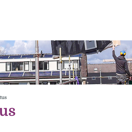
tus
us