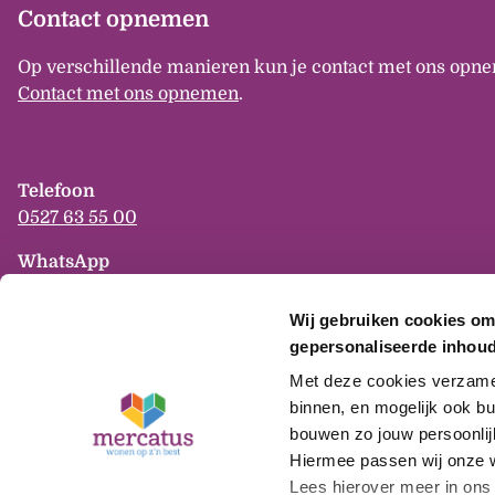
Contact opnemen
Op verschillende manieren kun je contact met ons opne
Contact met ons opnemen
.
Telefoon
0527 63 55 00
WhatsApp
06-825 944 82
Wij gebruiken cookies om
E-mail
gepersonaliseerde inhoud
info
mercatus
nl
Met deze cookies verzamele
binnen, en mogelijk ook bu
bouwen zo jouw persoonlijk
Hiermee passen wij onze 
Privacy
Lees hierover meer in ons