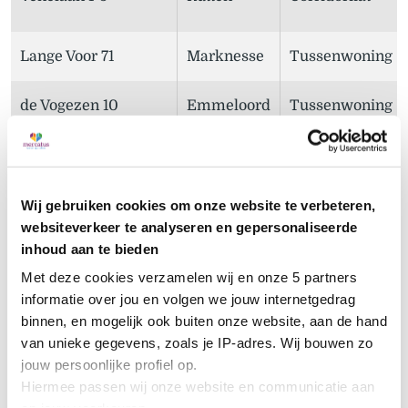
Lange Voor 71
Marknesse
Tussenwoning
de Vogezen 10
Emmeloord
Tussenwoning
Zwartewater 15
Emmeloord
Hoekwoning
Wij gebruiken cookies om onze website te verbeteren,
websiteverkeer te analyseren en gepersonaliseerde
Zeebiesstraat 18
Emmeloord
Eindwoning
inhoud aan te bieden
Met deze cookies verzamelen wij en onze 5 partners 
informatie over jou en volgen we jouw internetgedrag 
Diemenlaan 212
Emmeloord
Corridorflat
binnen, en mogelijk ook buiten onze website, aan de hand 
van unieke gegevens, zoals je IP-adres. Wij bouwen zo 
jouw persoonlijke profiel op. 
Malta 14
Emmeloord
Appartement
Hiermee passen wij onze website en communicatie aan 