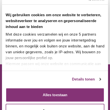
Wij gebruiken cookies om onze website te verbeteren,
websiteverkeer te analyseren en gepersonaliseerde
inhoud aan te bieden
Met deze cookies verzamelen wij en onze 5 partners 
informatie over jou en volgen we jouw internetgedrag 
binnen, en mogelijk ook buiten onze website, aan de hand 
van unieke gegevens, zoals je IP-adres. Wij bouwen zo 
jouw persoonlijke profiel op. 
Hiermee passen wij onze website en communicatie aan 
op jouw voorkeuren.
Ons kantoor
Lees hierover meer in 
Details tonen
ons 
privacybeleid
 en 
cookiebeleid
.
Bezoekadres
Via het paarse icoon linksonder op onze website kun je 
Nijverheidstraat 10
jouw toestemming op elk moment wijzigen of intrekken.
Alles toestaan
8301 AD Emmeloord
Postadres