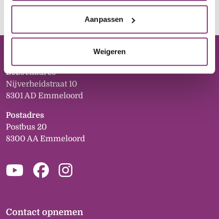
waar de parkeerplaats of garagebox ligt, dan krijgt
deze soms voorrang.
Aanpassen
Weigeren
Ons kantoor
Bezoekadres
Nijverheidstraat 10
8301 AD Emmeloord
Postadres
Postbus 20
8300 AA Emmeloord
Contact opnemen