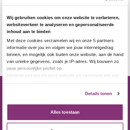
Wij gebruiken cookies om onze website te verbeteren,
websiteverkeer te analyseren en gepersonaliseerde
inhoud aan te bieden
Met deze cookies verzamelen wij en onze 5 partners 
informatie over jou en volgen we jouw internetgedrag 
binnen, en mogelijk ook buiten onze website, aan de hand 
van unieke gegevens, zoals je IP-adres. Wij bouwen zo 
jouw persoonlijke profiel op. 
Hiermee passen wij onze website en communicatie aan 
op jouw voorkeuren.
Ons kantoor
Lees hierover meer in 
Details tonen
ons 
privacybeleid
 en 
cookiebeleid
.
Bezoekadres
Via het paarse icoon linksonder op onze website kun je 
Nijverheidstraat 10
jouw toestemming op elk moment wijzigen of intrekken.
Alles toestaan
8301 AD Emmeloord
Postadres