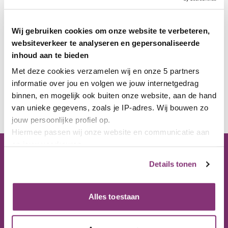
Wij gebruiken cookies om onze website te verbeteren,
websiteverkeer te analyseren en gepersonaliseerde
inhoud aan te bieden
Met deze cookies verzamelen wij en onze 5 partners 
informatie over jou en volgen we jouw internetgedrag 
binnen, en mogelijk ook buiten onze website, aan de hand 
van unieke gegevens, zoals je IP-adres. Wij bouwen zo 
jouw persoonlijke profiel op. 
Hiermee passen wij onze website en communicatie aan 
op jouw voorkeuren.
Ons kantoor
Lees hierover meer in 
Details tonen
ons 
privacybeleid
 en 
cookiebeleid
.
Bezoekadres
Via het paarse icoon linksonder op onze website kun je 
Nijverheidstraat 10
jouw toestemming op elk moment wijzigen of intrekken.
Alles toestaan
8301 AD Emmeloord
Postadres