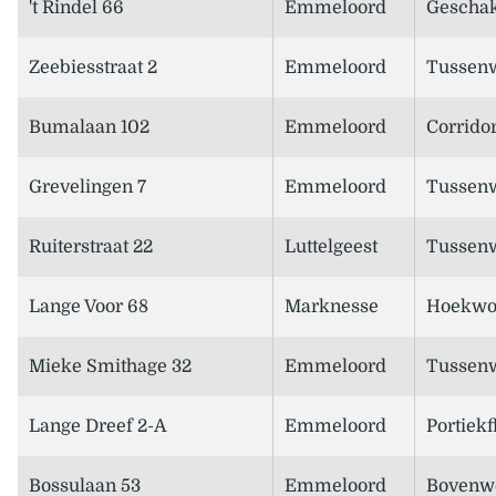
't Rindel 66
Emmeloord
Geschak
Zeebiesstraat 2
Emmeloord
Tussen
Bumalaan 102
Emmeloord
Corridor
Grevelingen 7
Emmeloord
Tussen
Ruiterstraat 22
Luttelgeest
Tussen
Lange Voor 68
Marknesse
Hoekwo
Mieke Smithage 32
Emmeloord
Tussen
Lange Dreef 2-A
Emmeloord
Portiekf
Bossulaan 53
Emmeloord
Bovenw