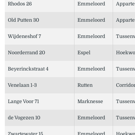
Rhodos 26
Emmeloord
Appart
Old Putten 30
Emmeloord
Appart
Wijdeneshof 7
Emmeloord
Tussen
Noorderrand 20
Espel
Hoekwo
Beyerinckstraat 4
Emmeloord
Tussen
Venelaan 1-3
Rutten
Corridor
Lange Voor 71
Marknesse
Tussen
de Vogezen 10
Emmeloord
Tussen
Zwartewater 15
Emmeloord
Hoekwo