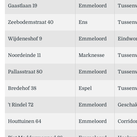
Gaastlaan 19
Emmeloord
Tussen
Zeebodemstraat 40
Ens
Tussen
Wijdeneshof 9
Emmeloord
Eindwo
Noordeinde 11
Marknesse
Tussen
Pallasstraat 80
Emmeloord
Tussen
Bredehof 38
Espel
Tussen
't Rindel 72
Emmeloord
Geschak
Houttuinen 64
Emmeloord
Corridor