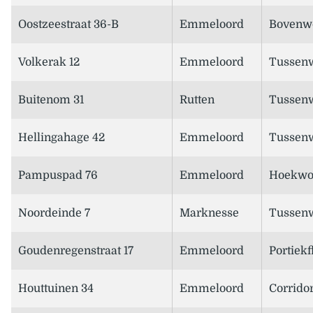
Oostzeestraat 36-B
Emmeloord
Bovenw
Volkerak 12
Emmeloord
Tussen
Buitenom 31
Rutten
Tussen
Hellingahage 42
Emmeloord
Tussen
Pampuspad 76
Emmeloord
Hoekwo
Noordeinde 7
Marknesse
Tussen
Goudenregenstraat 17
Emmeloord
Portiekf
Houttuinen 34
Emmeloord
Corridor