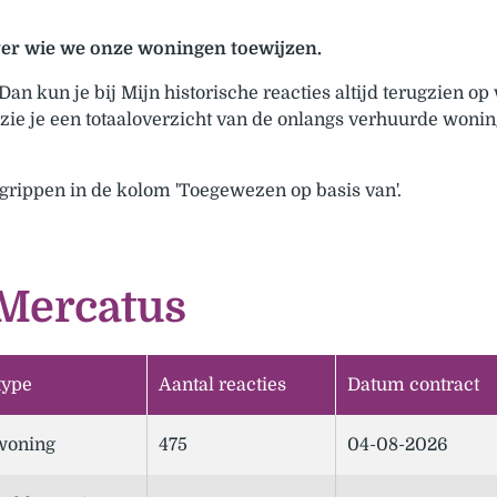
over wie we onze woningen toewijzen.
 kun je bij Mijn historische reacties altijd terugzien op 
ie je een totaaloverzicht van de onlangs verhuurde woning
egrippen in de kolom 'Toegewezen op basis van'.
 Mercatus
type
Aantal reacties
Datum contract
woning
475
04-08-2026