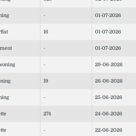
ning
-
01-07-2026
flat
16
01-07-2026
ement
-
01-07-2026
woning
-
29-06-2026
ning
19
26-06-2026
ning
-
25-06-2026
tte
274
24-06-2026
tte
-
22-06-2026