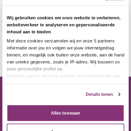
Wij gebruiken cookies om onze website te verbeteren,
websiteverkeer te analyseren en gepersonaliseerde
inhoud aan te bieden
Met deze cookies verzamelen wij en onze 5 partners 
informatie over jou en volgen we jouw internetgedrag 
binnen, en mogelijk ook buiten onze website, aan de hand 
van unieke gegevens, zoals je IP-adres. Wij bouwen zo 
jouw persoonlijke profiel op. 
Hiermee passen wij onze website en communicatie aan 
op jouw voorkeuren.
Ons kantoor
Lees hierover meer in 
Details tonen
ons 
privacybeleid
 en 
cookiebeleid
.
Bezoekadres
Via het paarse icoon linksonder op onze website kun je 
Nijverheidstraat 10
jouw toestemming op elk moment wijzigen of intrekken.
Alles toestaan
8301 AD Emmeloord
Postadres