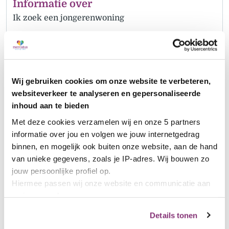
Informatie over
Ik zoek een jongerenwoning
Ik zoek een sociale huurwoning
Parkeerplaats/berging
Nieuwbouwprojecten
Wij gebruiken cookies om onze website te verbeteren,
websiteverkeer te analyseren en gepersonaliseerde
inhoud aan te bieden
Met deze cookies verzamelen wij en onze 5 partners 
informatie over jou en volgen we jouw internetgedrag 
binnen, en mogelijk ook buiten onze website, aan de hand 
van unieke gegevens, zoals je IP-adres. Wij bouwen zo 
jouw persoonlijke profiel op. 
Hiermee passen wij onze website en communicatie aan 
Vaak gevraagd
op jouw voorkeuren.
Lees hierover meer in 
Welke documenten heeft Mercatus van mij nodig?
Details tonen
ons 
privacybeleid
 en 
cookiebeleid
.
Wat is passend toewijzen?