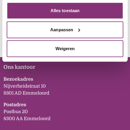
Via het paarse icoon linksonder op onze website kun je 
jouw toestemming op elk moment wijzigen of intrekken.
Huurinkomenstabel: in welke prijsklasse mag ik
Alles toestaan
reageren?
Hoe bepaal ik mijn inkomen?
Aanpassen
Welke woningen zijn onlangs verhuurd?
Weigeren
Ons kantoor
Bezoekadres
Nijverheidstraat 10
8301 AD Emmeloord
Postadres
Postbus 20
8300 AA Emmeloord